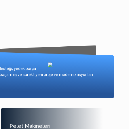
 desteği, yedek parça
şarmış ve sürekli yeni proje ve modernizasyonları
Pelet Makineleri