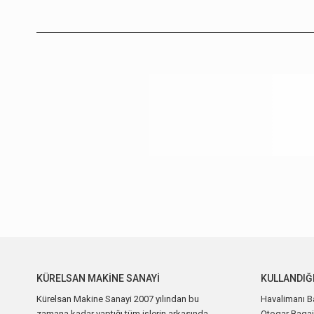
KÜRELSAN MAKINE SANAYI
KULLANDIĞ
Kürelsan Makine Sanayi 2007 yılından bu
Havalimanı B
zamana kadar yaptığı tüm işlerin arkasında
Otogar Bagaj