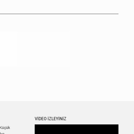
VIDEO IZLEYINIZ
 Küçük
lya