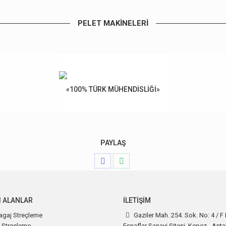
PELET MAKINELERI
«100% TÜRK MÜHENDISLIĞI»
PAYLAŞ
Share
Share
on
on
Facebook
WhatsApp
I ALANLAR
İLETIŞIM
agaj Streçleme
Gaziler Mah. 254. Sok. No: 4 / F
 Streçleme
Esnaflar Sanayi Sitesi, Kepez - Anta