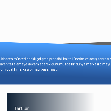
tibaren müşteri odaklı çalışma prensibi, kaliteli üretim ve satış sonrası
güven tazelemeye devam ederek günümüzde bir dünya markası olmayı ba
üm odaklı markası olmayı başarmıştır.
Tartılar