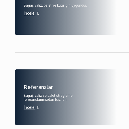
Bagaj, valiz, palet ve kutu için uygundur.
İncele
Referanslar
Bagaj, valiz ve palet streçleme
referanslarımızdan bazıları.
İncele