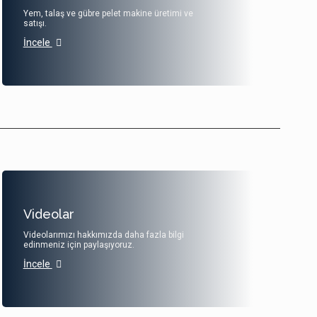
Yem, talaş ve gübre pelet makine üretimi ve
satışı.
İncele
Videolar
Videolarımızı hakkımızda daha fazla bilgi
edinmeniz için paylaşıyoruz.
İncele