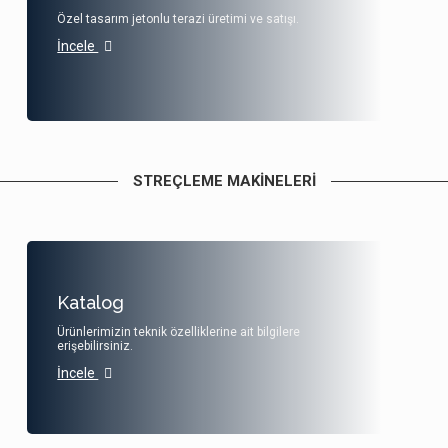
Özel tasarım jetonlu terazi üretimi ve satışı.
İncele
STREÇLEME MAKINELERI
Katalog
Ürünlerimizin teknik özelliklerine ait bilgilere
erişebilirsiniz.
İncele