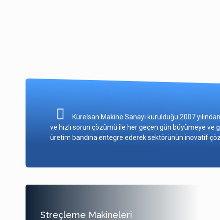
Kürelsan Makine Sanayi kurulduğu 2007 yılından i
ve hızlı sorun çözümü ile her geçen gün büyümeye ve 
üretim bandına entegre ederek sektörünün inovatif çöz
Streçleme Makineleri