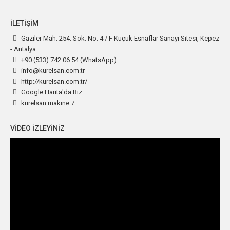
İLETIŞIM
Gaziler Mah. 254. Sok. No: 4 / F Küçük Esnaflar Sanayi Sitesi, Kepez
- Antalya
+90 (533) 742 06 54
(WhatsApp)
info@kurelsan.com.tr
http://kurelsan.com.tr/
Google Harita'da Biz
kurelsan.makine.7
VIDEO IZLEYINIZ