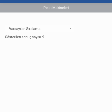
Pelet Makineleri
Gösterilen sonuç sayısı: 9
Besleme Helezonları
Ev Tipi Pelet Makinesi
Talep Formu
Talep Formu