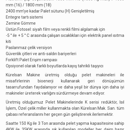
mm (16) / 1800 mm (18)
2400 mm’ye kadar Palet sütunu (H) Genişletilmiş
Entegre tartı sistemi
Zemine Gömme
Üstün Fotosel: siyah film veya renkli filmi algılamak için
-5 ° ile + 5 ° C arasında çalışan sıcaklıkları için elektrik panel ısıtma
kiti
Paslanmaz çelik versiyon
Güvenlik çitleri ve anti-saldırı bariyerleri
Forklift Palet Erişim rampası
Opsiyonel olarak farklı boyutlarda kayış tahrikli taşıyıcı
Kürelsan Makine üretmiş olduğu pelet makineleri ile
misafirlerinin bioenerji kullanarak geri dönüşümün
tasarrufundan faydalanıyor ve daha yeşil bir dünya için daha iyi
makineler üreterek varlığını sürdürmeye devam ediyor.
Üretmiş olduğumuz Pelet Makinelerinde K serisi redüktör, Isıl
İşlem, Özel çelik miller kullanmakta olan Kürelsan Mak. San. tüm
çabası referanslarını her geçen gün geliştirerek ilerlemektir.
Saatte 150 Kg ile 3 Ton arasında pelet yapma kapasitesine sahip
4KW ile 35KW arasında sık kullanılan modeller her daim hazır