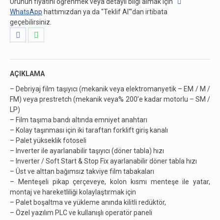
Ürünün fiyatını öğrenmek veya detaylı bilgi almak için
WhatsApp
hattımızdan ya da "Teklif Al"'dan irtibata
geçebilirsiniz.
Share
Share
on
on
Facebook
WhatsApp
AÇIKLAMA
– Debriyaj film taşıyıcı (mekanik veya elektromanyetik – EM / M /
FM) veya prestretch (mekanik veya% 200’e kadar motorlu – SM /
LP)
– Film taşıma bandı altında emniyet anahtarı
– Kolay taşınması için iki taraftan forklift giriş kanalı
– Palet yükseklik fotoseli
– Inverter ile ayarlanabilir taşıyıcı (döner tabla) hızı
– Inverter / Soft Start & Stop Fix ayarlanabilir döner tabla hızı
– Üst ve alttan bağımsız takviye film tabakaları
– Menteşeli pikap çerçeveye, kolon kısmı menteşe ile yatar,
montaj ve hareketliliği kolaylaştırmak için
– Palet boşaltma ve yükleme anında kilitli redüktör,
– Özel yazılım PLC ve kullanışlı operatör paneli