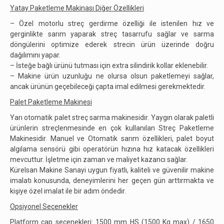
Yatay Paketleme Makinası Diğer Özellikleri
– Özel motorlu streç gerdirme özelliği ile istenilen hız ve
gerginlikte sarım yaparak streç tasarrufu sağlar ve sarma
döngülerini optimize ederek strecin ürün üzerinde doğru
dağılımını yapar.
– İsteğe bağlı ürünü tutması için extra silindirik kollar eklenebilir.
– Makine ürün uzunluğu ne olursa olsun paketlemeyi sağlar,
ancak ürünün geçebileceği çapta imal edilmesi gerekmektedir.
Palet Paketleme Makinesi
Yarı otomatik palet streç sarma makinesidir. Yaygın olarak paletli
ürünlerin streçlenmesinde en çok kullanılan Streç Paketleme
Makinesidir. Manuel ve Otomatik sarım özellikleri, palet boyut
algılama sensörü gibi operatörün hızına hız katacak özellikleri
mevcuttur. İşletme için zaman ve maliyet kazancı sağlar.
Kürelsan Makine Sanayi uygun fiyatlı, kaliteli ve güvenilir makine
imalatı konusunda, deneyimlerini her geçen gün arttırmakta ve
kişiye özel imalat ile bir adım öndedir.
Opsiyonel Seçenekler
Platform çap seçenekleri: 1500 mm HS (1500 Kg max) / 1650